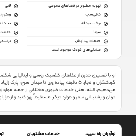
تهویه مطبوع در فضاهای عمومی
لابی
کافی‌شاپ
رستوران
بوفه صبحانه
صبحانه 
سونا
خدمات
خدمات بیدارباش
ترانسفر
صندلی‌های کودک موجود است
او با تفسیری مدرن از غذاهای کلاسیک روسی و ایتالیایی شگفت
گردشگران و تجار. 5 دقیقه پیاده‌روی تا میدان س
می‌دهیم. البته، هتل خدمات ضروری مختلفی از جمله موارد زی
دربان و پشتیبانی سفر و موارد دیگر. مستقیماً رزرو کنید و از مزا
نوآوران راه سپید
خدمات مشتریان
تو