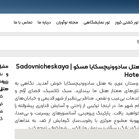
تور کشتی کروز
تور نمایشگاهی
مجله نوآوران
درباره ما
تماس با ما
هتل سادوونیچسکایا مسکو | Sadovnicheskaya
مشاو
بر
و
Hote
نظ
رزرو
اط
وستان عزیز، به هتل سادوونیچسکایا خوش آمدید. نگاهی به
هتل
زی
تاق‌های ممتاز هتل ما بیندازید. سبک کلاسیک، فضای آرام و
کا
دمات بی‌عیب و نقص. مناظر بی‌نظیر از شهر قدیمی و خیابان‌های
کو
رام شهر ما. در اینجا ترکیبی از راحتی و آسایش فناوری پیشرفته را
شم
واهید یافت. پارکینگ زیرزمینی، آسانسورهای پرسرعت و بی‌صدا،
گر
هویه مطبوع مرکزی با رطوبت‌ساز، گرمایش از کف. به غذاهای
گفت‌انگیز سرآشپز رستوران ما، الکسی شملکوف، توجه کنید.