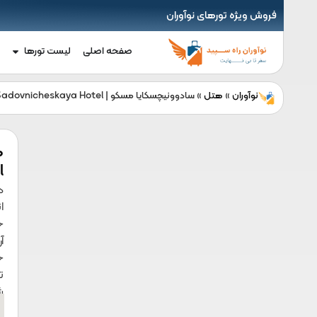
فروش ویژه تورهای نوآوران
صفحه اصلی
لیست تورها
نوآوران
»
هتل
»
سادوونیچسکایا مسکو | Sadovnicheskaya Hotel
l
د
ا
خ
آ
خ
ت
ش