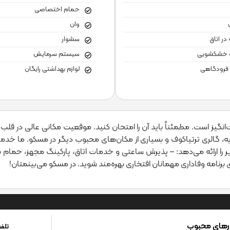
حمام اختصاصی
وان
در اتاق
سشوار
 خشکشویی
سیستم سرمایش
 فرودگاهی
لوازم بهداشتی رایگان
‌انگیز است. مطمئناً باید آن را امتحان کنید. موقعیت مکانی عالی در قل
رخ، پارک زاریادیه، گالری ترتیاکوف و بسیاری از مکان‌های محبوب دیگر در مسکو. م
ر را ارائه می‌دهد: – پذیرش ساعتی و خدمات اتاق، پارکینگ مجهز، حم
یای برنامه وفاداری مهمانان افتخاری بهره‌مند شوید. در مسکو می‌بینمتان!
رهای محبوب
تلفن پ