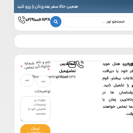
همین حالا سفر بعدی‌تان را رزرو کنید
02191006838
نام و نام
شماره
ره
ای رزرو هتل مورد
شماره
آدرس
خانوادگی
تماس
ر خود یا دریافت
تماس
ایمیل
info@noavarantrip.com
02191006838
لاعات بیشتر، فرم
ر را تکمیل کنید.
توضیحات
رشناسان ما در
تاه‌ترین زمان با
ا تماس خواهند
فت.
ارسال
درخواست