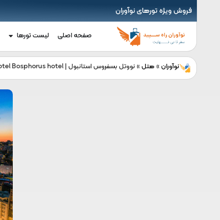
فروش ویژه تورهای نوآوران
صفحه اصلی
لیست تورها
نوآوران
»
هتل
»
نووتل بسفروس استانبول | Novotel Bosphorus hotel
l
ه
ش
گ
و
ن
ت
ز