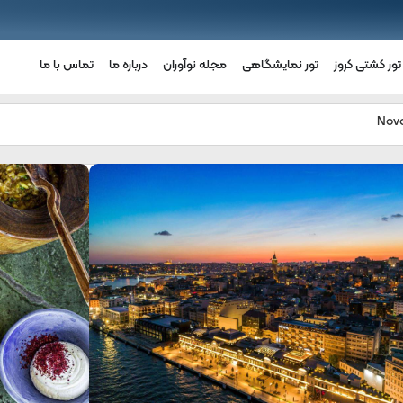
تور کشتی کروز
تور نمایشگاهی
مجله نوآوران
درباره ما
تماس با ما
هتل نووتل بسفروس استانبول | Novotel
مشاو
بر
و
Bosphorus hote
نظ
رزرو
اط
تل نووتل بسفر استانبول در قلب منطقه‌ی شیک کاراکوی واقع
هتل
زی
ده است تا بتوانید از فعالیت‌های هنری و فرهنگی و همچنین
کا
لدن هورن، منطقه‌ی تاریخی سلطان احمد و گالاتا لذت ببرید.
کو
ای‌فای رایگان در سراسر هتل در دسترس است. اتاق‌های هتل
شم
ووتل بسفر استانبول با طراحی مدرن، دارای تلویزیون صفحه تخت و
گر
هویه مطبوع هستند.
وج‌ها به طور خاص این مکان را دوست دارند – آنها به آن برای یک