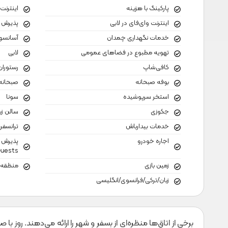
پارکینگ با هزینه
اینترنت
اینترنت وای‌فای در لابی
پذیرش ۲۴ ساعته
خدمات نگهداری چمدان
آسانسو
تهویه مطبوع در فضاهای عمومی
لابی
کافی‌شاپ
رستوران
بوفه صبحانه
صبحانه 
استخر سرپوشیده
سونا
جکوزی
سالن زی
خدمات بیدارباش
ترانسفر
اجاره خودرو
uests)
زمین بازی
منظقه 
زبان/ترکی/فرانسوی/انگلیسی
برخی از اتاق‌ها منظره‌ای از بسفر و شهر را ارائه می‌دهند. روز ب