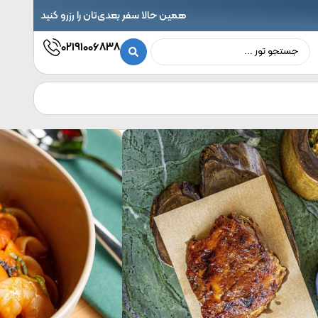
همین حالا سفر بعدی‌تان را رزرو کنید
02191006838
نام و نام
شماره
ره
ای رزرو هتل مورد
شماره
آدرس
خانوادگی
تماس
ر خود یا دریافت
تماس
ایمیل
info@noavarantrip.com
02191006838
لاعات بیشتر، فرم
ر را تکمیل کنید.
توضیحات
رشناسان ما در
تاه‌ترین زمان با
ا تماس خواهند
فت.
ارسال
درخواست