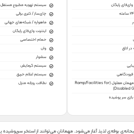
 وای‌فای رایگان
سیستم تهویه مطبوع مستقل
چای‌ساز / کتری برقی
ر
ماهواره / شبکه‌های جهانی
اینترنت وای‌فای رایگان
حمام اختصاصی
در اتاق
وان
سشوار
بایی
سیستم گرمایش
 فرودگاهی
سیستم اعلام حریق
پذیرش مهمان معلول (Ramp/Facilities for
نظافت روزانه منزل
Disabled G
بازی سر پوشیده
ا صبحانه‌ی بوفه‌ی لذیذ آغاز می‌شود. مهمانان می‌توانند از استخر سرپوشیده 