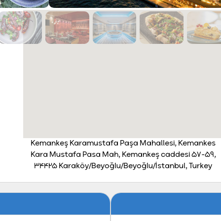
فر دو نفره امتیاز
۹.۴ داده‌اند.
Kemankeş Karamustafa Paşa Mahallesi, Kemankes
Kara Mustafa Pasa Mah, Kemankeş caddesi 57-59,
34425 Karaköy/Beyoğlu/Beyoğlu/İstanbul, Turkey