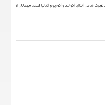
احل کمر فاصله دارد. جاذبه‌های نزدیک شامل آنتالیا آکوالند و آکواریوم آنتالیا است. مهمانان از