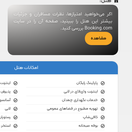
هتل:
اگر می‌خواهید امتیازها، نظرات مسافران و جزئیات
بیشتر این هتل را ببینید، صفحه آن را در سایت
Booking.com بررسی کنید.
مشاهده
امکانات هتل
پارکینگ رایگان
اینترنت
اینترنت وای‌فای در لابی
پذیرش ۲۴ ساعته
خدمات نگهداری چمدان
آسانسو
تهویه مطبوع در فضاهای عمومی
لابی
کافی‌شاپ
رستوران
بوفه صبحانه
استخر رو