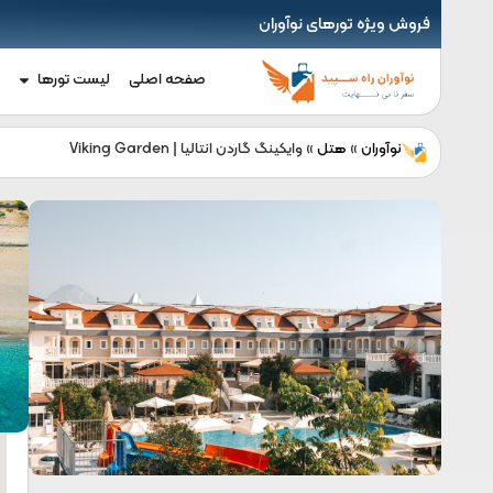
فروش ویژه تورهای نوآوران
صفحه اصلی
لیست تورها
نوآوران
»
هتل
»
وایکینگ گاردن انتالیا | Viking Garden
ه
ا
ح
ت