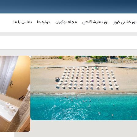
تور کشتی کروز
تور نمایشگاهی
مجله نوآوران
درباره ما
تماس با ما
تل وایکینگ گاردن انتالیا | Viking Garden
مشاو
بر
و
نظ
قامت راحت:
هتل وایکینگ گاردن در کمر، اتاق‌های خانوادگی با
رزرو
اط
مام اختصاصی، بالکن و منظره باغ ارائه می‌دهد. هر اتاق شامل
هتل
زی
هویه مطبوع، وای‌فای رایگان و امکانات مدرن است.
کا
کو
شم
گر