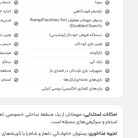
سونا
خدمات 
ترانسفر فرودگاهی
اجاره خ
پذیرش مهمان معلول (Ramp/Facilities for
مینی‌م
Disabled Guests)
دستگاه فروش خودکار (نوشیدنی)
زمین ت
زمین بازی کودکان
تنیس ر
کارائوکه
موسیقی 
پارک آبی
بینگو
تجهیزات بازی کودکان در فضای باز
منطقه 
بازی‌های تخته‌ای/پازل‌ها
استخر 
زبان‌های گفتاری انگلیسی/ روسی /ترکی
ا
مکانات استثنایی:
مهمانان از یک منطقه ساحلی خصوصی، امکانات
استخر و سرگرمی‌های عصرانه است.
تجربه غذاخوری:
رستوران خانوادگی، ناهار و شام را با گزینه‌