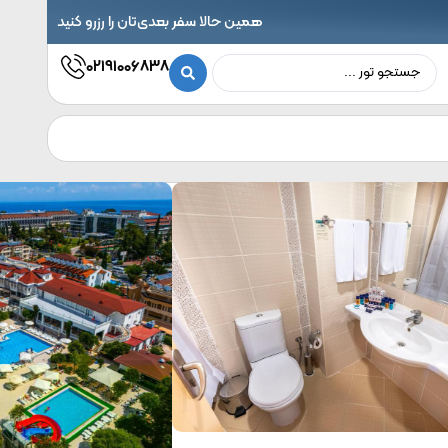
همین حالا سفر بعدی‌تان را رزرو کنید
02191006838
نام و نام
شماره
ره
ای رزرو هتل مورد
شماره
آدرس
خانوادگی
تماس
ر خود یا دریافت
تماس
ایمیل
info@noavarantrip.com
02191006838
لاعات بیشتر، فرم
ر را تکمیل کنید.
توضیحات
رشناسان ما در
تاه‌ترین زمان با
ا تماس خواهند
فت.
ارسال
درخواست