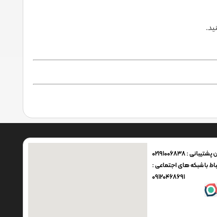
ید.
شتیبانی : 02191006838
اط با شبکه های اجتماعی :
09120468691