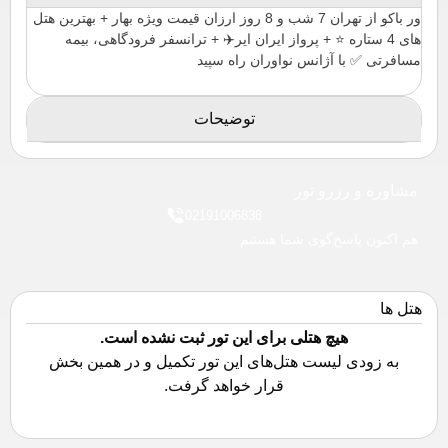
ور باکو از تهران 7 شب و 8 روز ارزان قیمت ویژه بهار + بهترین هتل
های 4 ستاره ⭐️ + پرواز ایران ایر✈️ + ترانسفر فرودگاهی، بیمه
مسافرتی ✅ با آژانس نواوران راه سپید
توضیحات
مشاوره و رزرو تور
02191006838
هم اکنون پاسخ‌گوی شما هستیم
هتل ها
هیچ هتلی برای این تور ثبت نشده است.
به زودی لیست هتل‌های این تور تکمیل و در همین بخش
قرار خواهد گرفت.