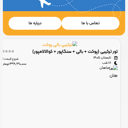
تماس با ما
درباره ما
تور ترکیبی (پوکت + بالی + سنگاپور + کوالالامپور)
⭐⭐⭐⭐
تابستان 1405
شروع قیمت از
18 شب
399,990,000 تومان
ماهان