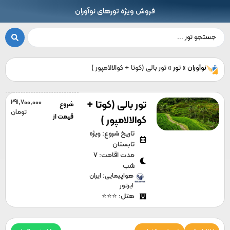
فروش ویژه تورهای نوآوران
نوآوران
»
تور
»
تور بالی (کوتا + کوالالامپور )
تور بالی (کوتا +
291,700,000
شروع
تومان
قیمت از
کوالالامپور )
تاریخ شروع: ویژه
تابستان
مدت اقامت: 7
شب
هواپیمایی: ایران
ایرتور
هتل: ⭐⭐⭐