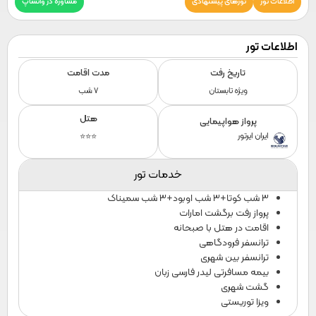
اطلاعات تور
تورهای پیشنهادی
مشاوره در واتساپ
اطلاعات تور
تاریخ رفت
مدت اقامت
ویژه تابستان
7 شب
هتل
پرواز هواپیمایی
ایران ایرتور
⭐⭐⭐
خدمات تور
3 شب کوتا+3 شب اوبود+3 شب سمیناک
پرواز رفت برگشت امارات
اقامت در هتل با صبحانه
ترانسفر فرودگاهی
ترانسفر بین شهری
بیمه مسافرتی لیدر فارسی زبان
گشت شهری
ویزا توریستی