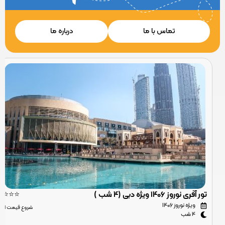
تماس با ما
درباره ما
تور آفری نوروز 1406 ویژه دبی (4 شب )
⭐⭐⭐
ویژه نوروز 1406
شروع قیمت از
4 شب