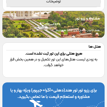
توضیحات
مشاوره و رزرو تور
02191006838
هم اکنون پاسخ‌گوی شما هستیم
هتل ها
هیچ هتلی برای این تور ثبت نشده است.
به زودی لیست هتل‌های این تور تکمیل و در همین بخش قرار
خواهد گرفت.
برای رزرو تور تور هند(دهلی+آگرا+جیپور) ویژه بهار و یا
مشاوره و استعلام قیمت با ما تماس بگیرید.