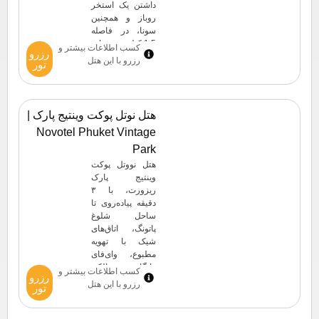
داشتن یک استخر
روباز و همچنین
سونا، در فاصله
1.5 کیلومتری جاده
کسب اطلاعات بیشتر و
رزرو
بنگلا و 1.5
رزرو با این هتل
تور
کیلومتری مرکز
خرید جونگسیلون
واقع شده است.
زوج‌ها به طور
هتل نوتل پوکت وینتیج پارک |
خاص این مکان را
Novotel Phuket Vintage
دوست دارند – آنها
به آن برای یک
Park
سفر دو نفره
هتل نووتل پوکت
امتیاز ۸.۵ داده‌اند.
وینتیج پارک
ریزورت، با ۳
دقیقه پیاده‌روی تا
ساحل شلوغ
پاتونگ، اتاق‌های
شیک با تهویه
مطبوع، وای‌فای
رایگان و بالکن
کسب اطلاعات بیشتر و
رزرو
اختصاصی با
رزرو با این هتل
تور
منظره استخر
بزرگ ارائه می‌دهد.
مهمانان می‌توانند