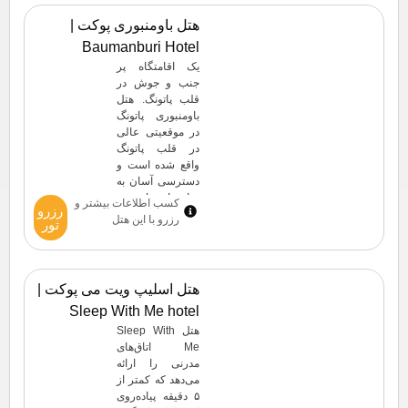
از ماساژهای
هتل باومنبوری پوکت |
آرامش‌بخش لذت
Baumanburi Hotel
ببرند یا در باشگاه
ورزشی فعالیت
یک اقامتگاه پر
کنند. زوج‌ها به
جنب و جوش در
طور خاص این
قلب پاتونگ. هتل
مکان را دوست
باومنبوری پاتونگ
دارند – آنها به […]
در موقعیتی عالی
در قلب پاتونگ
واقع شده است و
دسترسی آسان به
تمام جاذبه‌های برتر
کسب اطلاعات بیشتر و
رزرو
منطقه را فراهم
رزرو با این هتل
تور
می‌کند. این هتل که
تنها چند قدم با
سواحل طلایی
پاتونگ فاصله دارد،
هتل اسلیپ ویت می پوکت |
شما را در دسترس
Sleep With Me hotel
زندگی شبانه پر
جنب و جوش، از
هتل Sleep With
[…]
Me اتاق‌های
مدرنی را ارائه
می‌دهد که کمتر از
۵ دقیقه پیاده‌روی