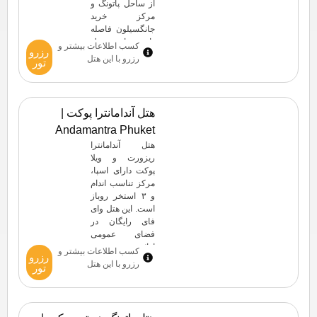
از ساحل پاتونگ و
مرکز خرید
جانگسیلون فاصله
دارند. این هتل
کسب اطلاعات بیشتر و
رزرو
دارای یک استخر
رزرو با این هتل
تور
روباز، وای‌فای
رایگان در فضاهای
عمومی و
گزینه‌های غذاخوری
هتل آندامانترا پوکت |
در محل است.
Andamantra Phuket
ساحل کارون ۱۵
دقیقه با ماشین از
هتل آندامانترا
هتل Sleep With
ریزورت و ویلا
Me و شهر پوکت
پوکت دارای اسپا،
[…]
مرکز تناسب اندام
و ۳ استخر روباز
است. این هتل وای
فای رایگان در
فضای عمومی
ارائه می‌دهد.
کسب اطلاعات بیشتر و
رزرو
پارکینگ عمومی
رزرو با این هتل
تور
رایگان در نزدیکی
هتل موجود است.
این هتل ۱۵ دقیقه
پیاده تا ساحل