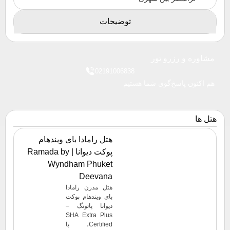
توضیحات
مشاوره و رزرو تور
02191006838
هم اکنون پاسخ‌گوی شما هستیم
هتل ها
هتل رامادا بای ویندهام
پوکت دیوانا | Ramada by
Wyndham Phuket
Deevana
هتل مدرن رامادا
بای ویندهام پوکت
دیوانا پاتونگ –
SHA Extra Plus
Certified، با