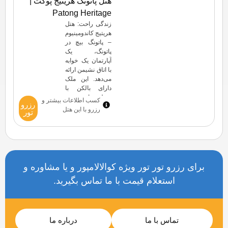
هتل پاتونگ هریتیج پوکت |
پاتونگ و ۱۵ دقیقه
Patong Heritage
با ماشین تا مرکز
خرید جونگسیلون
زندگی راحت: هتل
و جاده بنگلا فاصله
هریتیج کاندومینیوم
[…]
– پاتونگ بیچ در
پاتونگ، یک
آپارتمان یک خوابه
با اتاق نشیمن ارائه
می‌دهد. این ملک
دارای بالکن با
منظره استخر و
کسب اطلاعات بیشتر و
رزرو
کوه، تهویه مطبوع
رزرو با این هتل
تور
و یک آشپزخانه
کوچک کاملاً مجهز
است. زوج‌ها به
خصوص این مکان
را دوست دارند –
آنها به آن برای یک
برای رزرو تور تور ویژه کوالالامپور و یا مشاوره و
سفر دو نفره
استعلام قیمت با ما تماس بگیرید.
امتیاز ۹.۰ داده‌اند.
تماس با ما
درباره ما