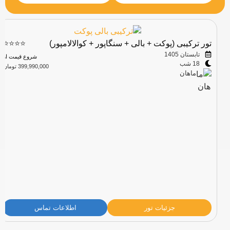
تور ترکیبی (پوکت + بالی + سنگاپور + کوالالامپور)
⭐⭐⭐⭐
تابستان 1405
شروع قیمت از
18 شب
399,990,000 تومان
ماهان
جزئیات تور
اطلاعات تماس