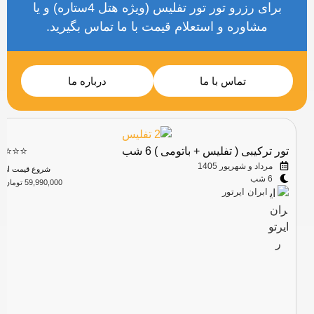
خوبی به مراکز
برای رزرو تور تور تفلیس (ویژه هتل 4ستاره) و یا
دیدنی دارد. این
مشاوره و استعلام قیمت با ما تماس بگیرید.
هتل با اتاق‌های
مدرن، استخر
سرپوشیده، اسپا،
مرکز تناسب اندام،
چندین […]
تماس با ما
درباره ما
تور ترکیبی ( تفلیس + باتومی ) 6 شب
⭐⭐⭐
مرداد و شهریور 1405
شروع قیمت از
6 شب
59,990,000 تومان
ابران ایرتور