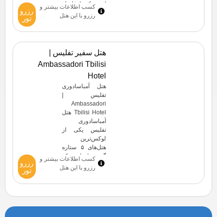
است که با فاصله
کسب اطلاعات بیشتر و
رزرو
کوتاهی از قلعه
رزرو با این هتل
تور
ناریکالا، حمام‌های
گوگردی آبانوتوبانی
و میدان آزادی قرار
دارد و انتخابی
هتل سفیر تفلیس |
مناسب برای
Ambassadori Tbilisi
علاقه‌مندان به
گردش در مرکز
Hotel
شهر محسوب
هتل آمباسادوری
می‌شود. این هتل با
تفلیس |
[…]
Ambassadori
Tbilisi Hotel هتل
آمباسادوری
تفلیس یکی از
لوکس‌ترین
هتل‌های ۵ ستاره
گرجستان است که
کسب اطلاعات بیشتر و
رزرو
در قلب شهر و
رزرو با این هتل
تور
نزدیکی جاذبه‌هایی
مانند شهر قدیمی،
میدان آزادی و تئاتر
گابریادزه قرار دارد
و دسترسی بسیار