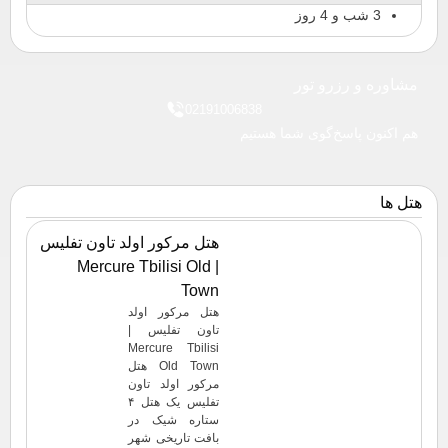
3 شب و 4 روز
مشاوره و رزرو تور
02191006838
هم اکنون پاسخ‌گوی شما هستیم
هتل ها
هتل مرکور اولد تاون تفلیس
| Mercure Tbilisi Old
Town
هتل مرکور اولد
تاون تفلیس |
Mercure Tbilisi
Old Town هتل
مرکور اولد تاون
تفلیس یک هتل ۴
ستاره شیک در
بافت تاریخی شهر