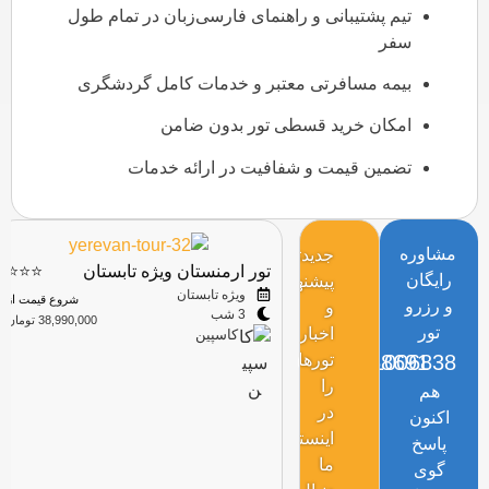
تیم پشتیبانی و راهنمای فارسی‌زبان در تمام طول
سفر
بیمه مسافرتی معتبر و خدمات کامل گردشگری
امکان خرید قسطی تور بدون ضامن
تضمین قیمت و شفافیت در ارائه خدمات
مشاوره
جدیدترین
تور ارمنستان ویژه تابستان
⭐⭐⭐
رایگان
پیشنهادها
ویژه تابستان
شروع قیمت از
و رزرو
و
3 شب
38,990,000 تومان
تور
اخبار
کاسپین
02191006838
تورها
09120468691
را
هم
در
اکنون
اینستاگرام
پاسخ
ما
گوی